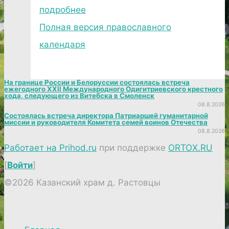
подробнее
Полная версия православного
календаря
На границе России и Белоруссии состоялась встреча
ежегодного XXII Международного Одигитриевского крестного
хода, следующего из Витебска в Смоленск
08.8.2026
Состоялась встреча директора Патриаршей гуманитарной
миссии и руководителя Комитета семей воинов Отечества
08.8.2026
Работает на Prihod.ru
при поддержке
ORTOX.RU
[
Войти
]
©2026 Казанский храм д. Растовцы