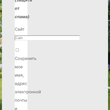
от
спама)
Сайт
Сохранить
мое
имя,
адрес
электронной
почты
и