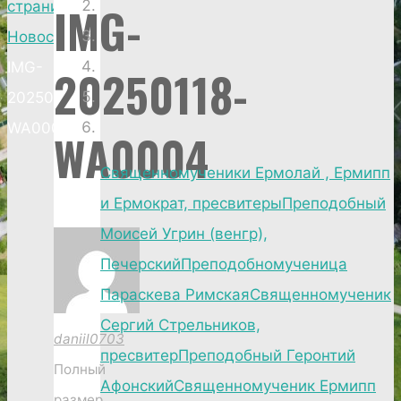
IMG-
страница
Новости
IMG-
20250118-
20250118-
WA0004
WA0004
Священномученики Ермолай , Ермипп
и Ермократ, пресвитеры
Преподобный
Моисей Угрин (венгр),
Печерский
Преподобномученица
Параскева Римская
Священномученик
Сергий Стрельников,
daniil0703
пресвитер
Преподобный Геронтий
Полный
Афонский
Священномученик Ермипп
размер