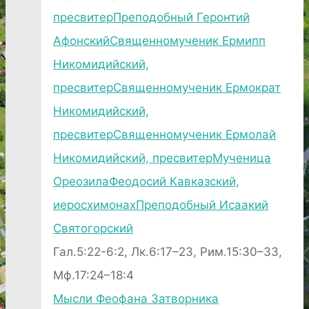
пресвитер
Преподобный Геронтий
Афонский
Священномученик Ермипп
Никомидийский,
пресвитер
Священномученик Ермократ
Никомидийский,
пресвитер
Священномученик Ермолай
Никомидийский, пресвитер
Мученица
Ореозила
Феодосий Кавказский,
иеросхимонах
Преподобный Исаакий
Святогорский
Гал.5:22-6:2, Лк.6:17–23, Рим.15:30–33,
Мф.17:24–18:4
Мысли Феофана Затворника