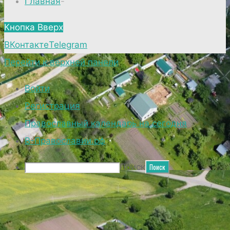
Главная
-
Кнопка Вверх
ВКонтакте
Telegram
Перейти к верхней панели
Войти
Регистрация
Православный календарь на сегодня
В-Православии.рф
Поиск