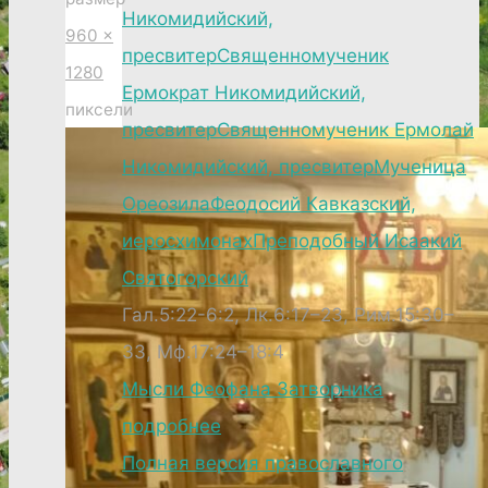
Никомидийский,
960 ×
пресвитер
Священномученик
1280
Ермократ Никомидийский,
пиксели
пресвитер
Священномученик Ермолай
Никомидийский, пресвитер
Мученица
Ореозила
Феодосий Кавказский,
иеросхимонах
Преподобный Исаакий
Святогорский
Гал.5:22-6:2, Лк.6:17–23, Рим.15:30–
33, Мф.17:24–18:4
Мысли Феофана Затворника
подробнее
Полная версия православного