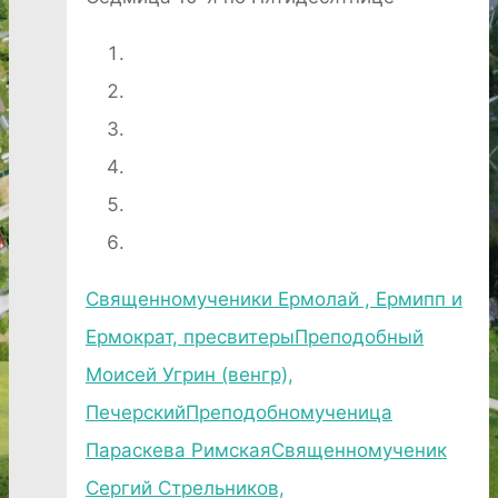
Священномученики Ермолай , Ермипп и
Ермократ, пресвитеры
Преподобный
Моисей Угрин (венгр),
Печерский
Преподобномученица
Параскева Римская
Священномученик
Сергий Стрельников,