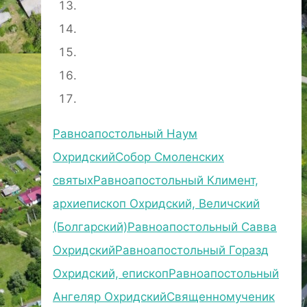
Равноапостольный Наум
Охридский
Собор Смоленских
святых
Равноапостольный Климент,
архиепископ Охридский, Величский
(Болгарский)
Равноапостольный Савва
Охридский
Равноапостольный Горазд
Охридский, епископ
Равноапостольный
Ангеляр Охридский
Священномученик