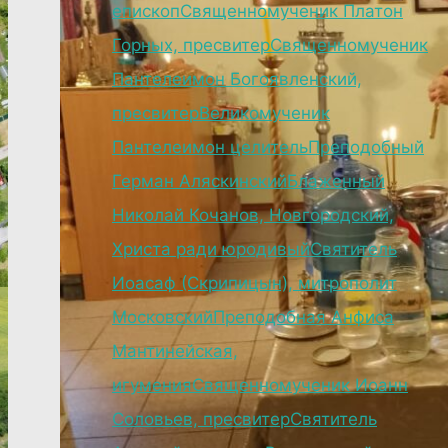
епископ
Священномученик Платон
Горных, пресвитер
Священномученик
Пантелеимон Богоявленский,
пресвитер
Великомученик
Пантелеимон целитель
Преподобный
Герман Аляскинский
Блаженный
Николай Кочанов, Новгородский,
Христа ради юродивый
Святитель
Иоасаф (Скрипицын), митрополит
Московский
Преподобная Анфиса
Мантинейская,
игумения
Священномученик Иоанн
Соловьев, пресвитер
Святитель