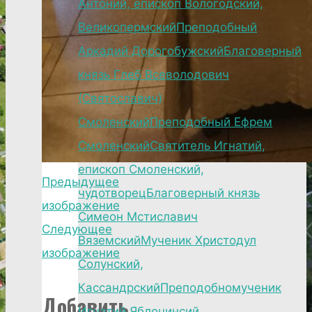
Антоний, епископ Вологодский,
Великопермский
Преподобный
Аркадий Дорогобужский
Благоверный
князь Глеб Всеволодович
(Святославич)
Смоленский
Преподобный Ефрем
Смоленский
Святитель Игнатий,
епископ Смоленский,
Предыдущее
чудотворец
Благоверный князь
изображение
Симеон Мстиславич
Следующее
Вяземский
Мученик Христодул
изображение
Солунский,
Кассандрский
Преподобномученик
Добавить
Игнатий Яблочинсий