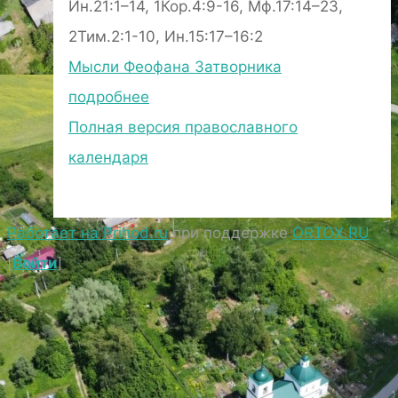
Ин.21:1–14, 1Кор.4:9-16, Мф.17:14–23,
2Тим.2:1-10, Ин.15:17–16:2
Мысли Феофана Затворника
подробнее
Полная версия православного
календаря
Работает на Prihod.ru
при поддержке
ORTOX.RU
[
Войти
]