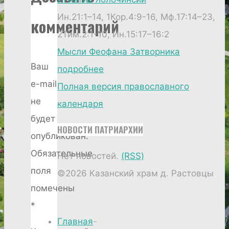
Ин.21:1–14, 1Кор.4:9-16, Мф.17:14–23,
комментарий
2Тим.2:1-10, Ин.15:17–16:2
Мысли Феофана Затворника
Ваш
подробнее
e-mail
Полная версия православного
не
календаря
будет
НОВОСТИ ПАТРИАРХИИ
опубликован.
Обязательные
Нет новостей.
(RSS)
поля
©2026 Казанский храм д. Растовцы
помечены
*
Главная
-