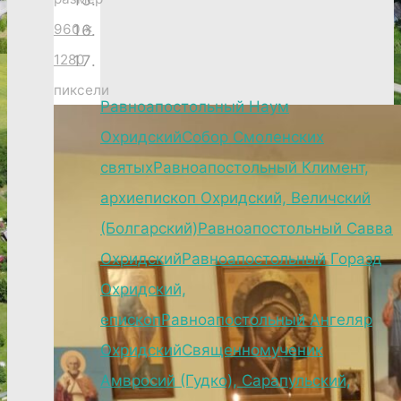
960 ×
1280
пиксели
Равноапостольный Наум
Охридский
Собор Смоленских
святых
Равноапостольный Климент,
архиепископ Охридский, Величский
(Болгарский)
Равноапостольный Савва
Охридский
Равноапостольный Горазд
Охридский,
епископ
Равноапостольный Ангеляр
Охридский
Священномученик
Амвросий (Гудко), Сарапульский,