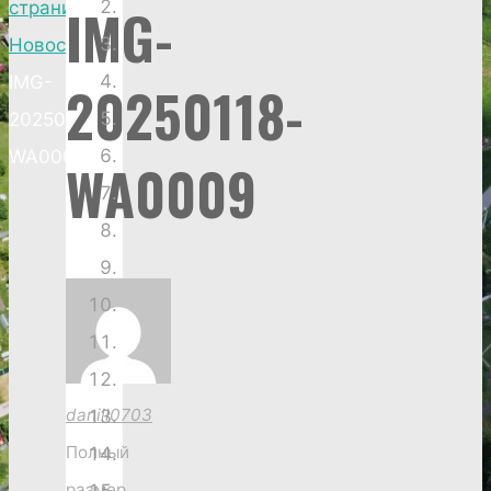
IMG-
страница
Новости
IMG-
20250118-
20250118-
WA0009
WA0009
daniil0703
Полный
размер