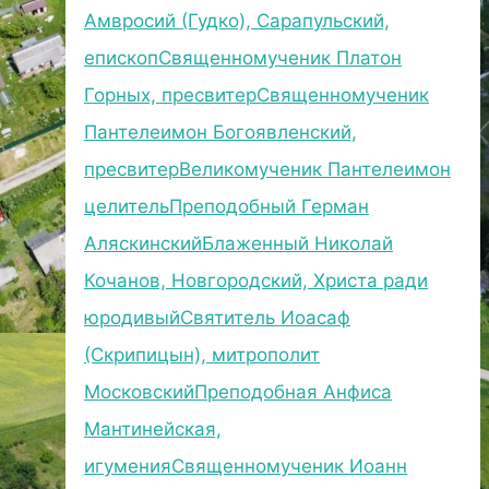
Амвросий (Гудко), Сарапульский,
епископ
Священномученик Платон
Горных, пресвитер
Священномученик
Пантелеимон Богоявленский,
пресвитер
Великомученик Пантелеимон
целитель
Преподобный Герман
Аляскинский
Блаженный Николай
Кочанов, Новгородский, Христа ради
юродивый
Святитель Иоасаф
(Скрипицын), митрополит
Московский
Преподобная Анфиса
Мантинейская,
игумения
Священномученик Иоанн