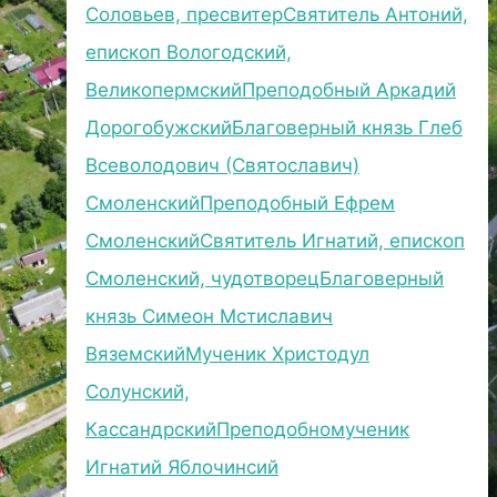
Соловьев, пресвитер
Святитель Антоний,
епископ Вологодский,
Великопермский
Преподобный Аркадий
Дорогобужский
Благоверный князь Глеб
Всеволодович (Святославич)
Смоленский
Преподобный Ефрем
Смоленский
Святитель Игнатий, епископ
Смоленский, чудотворец
Благоверный
князь Симеон Мстиславич
Вяземский
Мученик Христодул
Солунский,
Кассандрский
Преподобномученик
Игнатий Яблочинсий