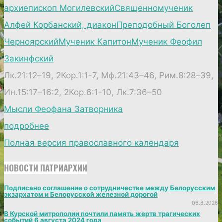
архиепископ Могилевский
Священномученик
Алфей Корбанский, диакон
Преподобный Боголеп
Черноярский
Мученик Капитон
Мученик Феофил
Закинфский
Лк.21:12–19, 2Кор.1:1-7, Мф.21:43–46, Рим.8:28–39,
Ин.15:17–16:2, 2Кор.6:1-10, Лк.7:36–50
Мысли Феофана Затворника
подробнее
Полная версия православного календаря
НОВОСТИ ПАТРИАРХИИ
Подписано соглашение о сотрудничестве между Белорусским
экзархатом и Белорусской железной дорогой
06.8.2026
В Курской митрополии почтили память жертв трагических
событий 6 августа 2024 года