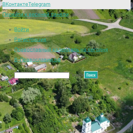
ВКонтакте
Telegram
Перейти к верхней панели
Войти
Регистрация
Православный календарь на сегодня
В-Православии.рф
Поиск