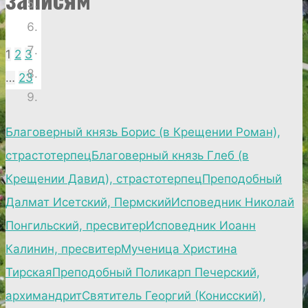
1
2
3
…
23
Благоверный князь Борис (в Крещении Роман),
страстотерпец
Благоверный князь Глеб (в
Крещении Давид), страстотерпец
Преподобный
Далмат Исетский, Пермский
Исповедник Николай
Понгильский, пресвитер
Исповедник Иоанн
Калинин, пресвитер
Мученица Христина
Тирская
Преподобный Поликарп Печерский,
архимандрит
Святитель Георгий (Конисский),