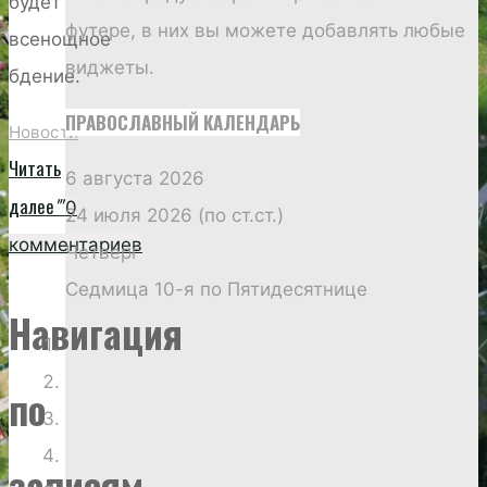
будет
футере, в них вы можете добавлять любые
всенощное
виджеты.
бдение.
ПРАВОСЛАВНЫЙ КАЛЕНДАРЬ
Новости
Читать
6 августа 2026
далее
""
0
24 июля 2026 (по ст.ст.)
комментариев
Четверг
Седмица 10-я по Пятидесятнице
Навигация
по
записям