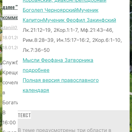
Корбанский, диакон
Преподобный
далее
""
0
Боголеп Черноярский
Мученик
комментариев
Капитон
Мученик Феофил Закинфский
daniil0703
Лк.21:12–19, 2Кор.1:1-7, Мф.21:43–46,
18.01.2025
Рим.8:28–39, Ин.15:17–16:2, 2Кор.6:1-10,
18.01.2025
Лк.7:36–50
Мысли Феофана Затворника
Службы
подробнее
Крещенского
Полная версия православного
сочельника
календаря
в
Богатищево.
В
ТЕКСТ
16:00
В теме предусмотрены три области в