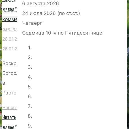
Епархии Русской Православной Церкви
6 августа 2026
далее
""
0
(Московский Патриархат)"
24 июля 2026 (по ст.ст.)
комментариев
Четверг
daniil0703
Седмица 10-я по Пятидесятнице
26.01.2025
26.01.2025
Воскресное
Богослужение
в
Растовцах!
Новости
Читать
далее
""
0