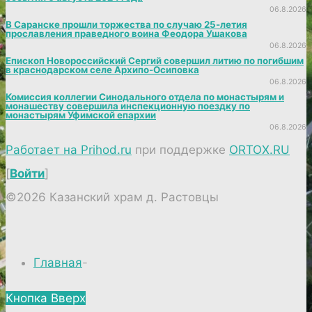
06.8.2026
В Саранске прошли торжества по случаю 25-летия
прославления праведного воина Феодора Ушакова
06.8.2026
Епископ Новороссийский Сергий совершил литию по погибшим
в краснодарском селе Архипо-Осиповка
06.8.2026
Комиссия коллегии Синодального отдела по монастырям и
монашеству совершила инспекционную поездку по
монастырям Уфимской епархии
06.8.2026
Работает на Prihod.ru
при поддержке
ORTOX.RU
[
Войти
]
©2026 Казанский храм д. Растовцы
Главная
-
Кнопка Вверх