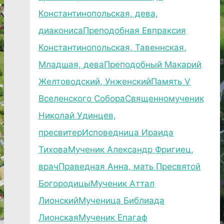
Константинопольская, дева,
диакониса
Преподобная Евпраксия
Константинопольская, Тавеннская,
Младшая, дева
Преподобный Макарий
Желтоводский, Унженский
Память V
Вселенского Собора
Священномученик
Николай Удинцев,
пресвитер
Исповедница Ираида
Тихова
Мученик Александр Фригиец,
врач
Праведная Анна, мать Пресвятой
Богородицы
Мученик Аттал
Лионский
Мученица Библиада
Лионская
Мученик Епагаф