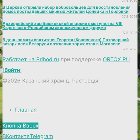
07.8.2026
В Церкви открыли набор добровольцев для восстановления
домов пострадавших мирных жителей Донецка и Горловки
07.8.2026
Архиерейский хор Бишкекской епархии выступил на VIII
Кыргызско-Российском экономическом форуме
07.8.2026
В день памяти святителя Георгия (Конисского) Патриарший
экзарх всея Беларуси возглавил торжества в Могилеве
07.8.2026
Работает на Prihod.ru
при поддержке
ORTOX.RU
[
Войти
]
©2026 Казанский храм д. Растовцы
Главная
-
Кнопка Вверх
ВКонтакте
Telegram