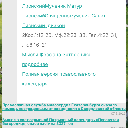
Лионский
Мученик Матур
Лионский
Священномученик Санкт
Лионский, диакон
2Кор.1:12-20, Мф.22:23–33, Гал.4:22–31,
Лк.8:16–21
Мысли Феофана Затворника
подробнее
Полная версия православного
календаря
Православная служба милосердия Екатеринбурга оказала
помощь пострадавшим от наводнения в Свердловской области
07.8.2026
Вышел в свет отрывной Патриарший календарь «Пресвятая
Богородице, спаси нас!» на 2027 год