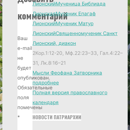
Лионский
Мученица Библиада
комментарий
Лионская
Мученик Епагаф
Лионский
Мученик Матур
Лионский
Священномученик Санкт
Ваш
Лионский, диакон
e-mail
2Кор.1:12-20, Мф.22:23–33, Гал.4:22–
не
31, Лк.8:16–21
будет
Мысли Феофана Затворника
опубликован.
подробнее
Обязательные
Полная версия православного
поля
календаря
помечены
НОВОСТИ ПАТРИАРХИИ
*