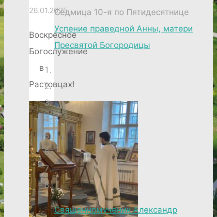
26.01.2025
Седмица 10-я по Пятидесятнице
Успение праведной Анны, матери
Воскресное
Пресвятой Богородицы
Богослужение
в
Растовцах!
Священномученик Александр