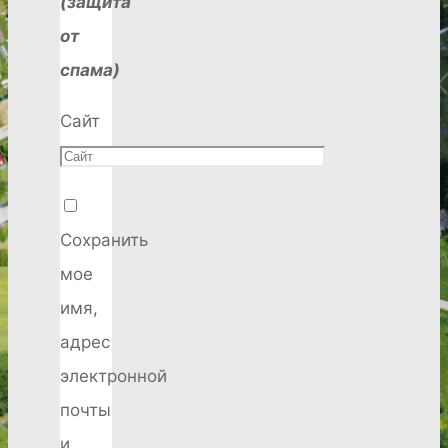
(защита
от
спама)
Сайт
Сохранить
мое
имя,
адрес
электронной
почты
и