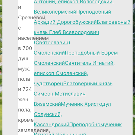
Антоний, епископ Вологодский,
и
Великопермский
Преподобный
Срезневой,
Аркадий Дорогобужский
Благоверный
с
князь Глеб Всеволодович
населением
(Святославич)
в 700
Смоленский
Преподобный Ефрем
душ
Смоленский
Святитель Игнатий,
муж.
епископ Смоленский,
пола
чудотворец
Благоверный князь
и 724
Симеон Мстиславич
жен.
Вяземский
Мученик Христодул
пола;
Солунский,
кроме
Кассандрский
Преподобномученик
земледелия,
Игнатий Яблочинсий