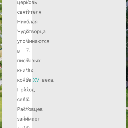
церковь
святителя
Николая
Чудотворца
упоминаются
в
писцовых
книгах
конца
XVI
века.
Приход
села
Растовцев
занимает