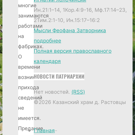
многие
Ин.21:1–14, 1Кор.4:9-16, Мф.17:14–23,
занимаются
2Тим.2:1-10, Ин.15:17–16:2
работами
Мысли Феофана Затворника
на
подробнее
фабриках.
Полная версия православного
О
календаря
времени
НОВОСТИ ПАТРИАРХИИ
возникновения
прихода
Нет новостей.
(RSS)
сведений
©2026 Казанский храм д. Растовцы
не
имеется.
Предание
Главная
-