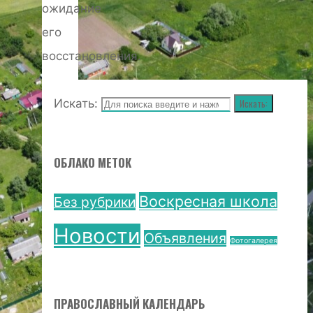
ожидание
его
восстановления.
Искать:
Искать:
ОБЛАКО МЕТОК
Воскресная школа
Без рубрики
Новости
Объявления
Фотогалерея
ПРАВОСЛАВНЫЙ КАЛЕНДАРЬ