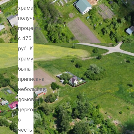
храма
получаются
проценты
с 475
руб. К
храму
была
приписана
небольшая
домовая
церковь
в
честь