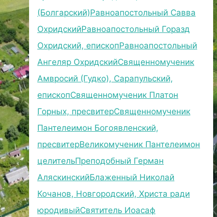
(Болгарский)
Равноапостольный Савва
Охридский
Равноапостольный Горазд
Охридский, епископ
Равноапостольный
Ангеляр Охридский
Священномученик
Амвросий (Гудко), Сарапульский,
епископ
Священномученик Платон
Горных, пресвитер
Священномученик
Пантелеимон Богоявленский,
пресвитер
Великомученик Пантелеимон
целитель
Преподобный Герман
Аляскинский
Блаженный Николай
Кочанов, Новгородский, Христа ради
юродивый
Святитель Иоасаф