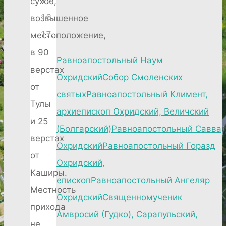
сухое,
возвышенное
местоположение,
в 90
Равноапостольный Наум
верстах
Охридский
Собор Смоленских
от
святых
Равноапостольный Климент,
Тулы
архиепископ Охридский, Величский
и 25
(Болгарский)
Равноапостольный Савва
верстах
Охридский
Равноапостольный Горазд
от
Охридский,
Каширы.
епископ
Равноапостольный Ангеляр
Местность
Охридский
Священномученик
прихода
Амвросий (Гудко), Сарапульский,
не