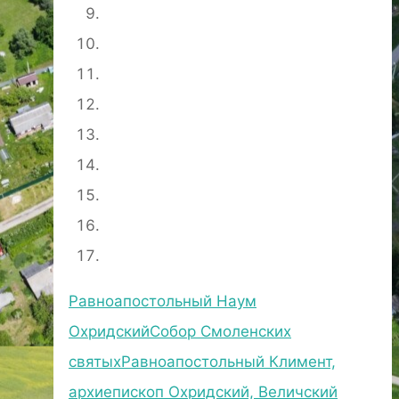
Равноапостольный Наум
Охридский
Собор Смоленских
святых
Равноапостольный Климент,
архиепископ Охридский, Величский