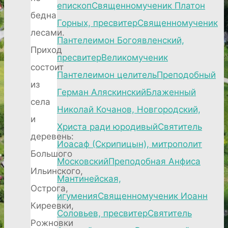
епископ
Священномученик Платон
бедна
Горных, пресвитер
Священномученик
лесами.
Пантелеимон Богоявленский,
Приход
пресвитер
Великомученик
состоит
Пантелеимон целитель
Преподобный
из
Герман Аляскинский
Блаженный
села
Николай Кочанов, Новгородский,
и
Христа ради юродивый
Святитель
деревень:
Иоасаф (Скрипицын), митрополит
Большого
Московский
Преподобная Анфиса
Ильинского,
Мантинейская,
Острога,
игумения
Священномученик Иоанн
Киреевки,
Соловьев, пресвитер
Святитель
Рожновки