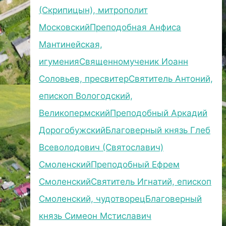
(Скрипицын), митрополит
Московский
Преподобная Анфиса
Мантинейская,
игумения
Священномученик Иоанн
Соловьев, пресвитер
Святитель Антоний,
епископ Вологодский,
Великопермский
Преподобный Аркадий
Дорогобужский
Благоверный князь Глеб
Всеволодович (Святославич)
Смоленский
Преподобный Ефрем
Смоленский
Святитель Игнатий, епископ
Смоленский, чудотворец
Благоверный
князь Симеон Мстиславич