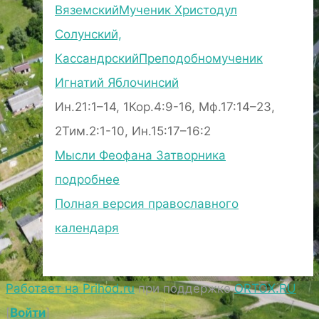
Вяземский
Мученик Христодул
Солунский,
Кассандрский
Преподобномученик
Игнатий Яблочинсий
Ин.21:1–14, 1Кор.4:9-16, Мф.17:14–23,
2Тим.2:1-10, Ин.15:17–16:2
Мысли Феофана Затворника
подробнее
Полная версия православного
календаря
Работает на Prihod.ru
при поддержке
ORTOX.RU
[
Войти
]