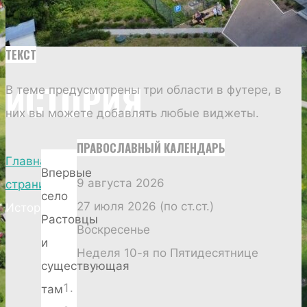
ТЕКСТ
ИСТОРИЯ
В теме предусмотрены три области в футере, в
них вы можете добавлять любые виджеты.
ПРАВОСЛАВНЫЙ КАЛЕНДАРЬ
Главная
Впервые
9 августа 2026
страница
село
27 июля 2026 (по ст.ст.)
История
Растовцы
Воскресенье
и
Неделя 10-я по Пятидесятнице
существующая
там