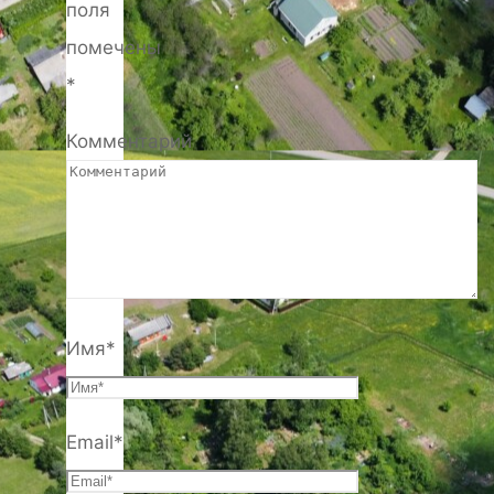
поля
помечены
*
Комментарий
Имя
*
Email
*