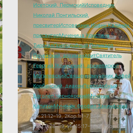
Исетский, Пермский
Исповедник
Николай Понгильский,
пресвитер
Исповедник Иоанн Калинин,
пресвитер
Мученица Христина
Тирская
Преподобный Поликарп
Печерский, архимандрит
Святитель
Георгий (Конисский), архиепископ
Могилевский
Священномученик Алфей
Корбанский, диакон
Преподобный
Боголеп Черноярский
Мученик
Капитон
Мученик Феофил Закинфский
Лк.21:12–19, 2Кор.1:1-7, Мф.21:43–46,
Рим.8:28–39, Ин.15:17–16:2, 2Кор.6:1-