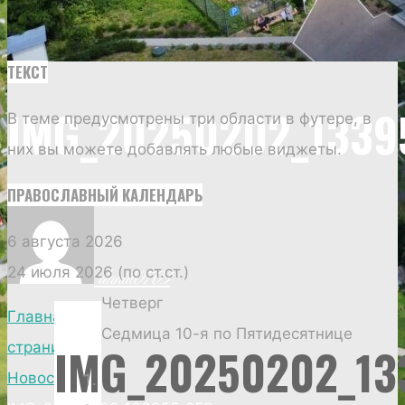
ТЕКСТ
IMG_20250202_1339
В теме предусмотрены три области в футере, в
них вы можете добавлять любые виджеты.
ПРАВОСЛАВНЫЙ КАЛЕНДАРЬ
6 августа 2026
24 июля 2026 (по ст.ст.)
daniil0703
Четверг
Главная
Седмица 10-я по Пятидесятнице
IMG_20250202_13
страница
Новости