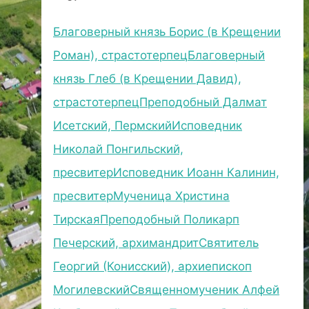
Благоверный князь Борис (в Крещении
Роман), страстотерпец
Благоверный
князь Глеб (в Крещении Давид),
страстотерпец
Преподобный Далмат
Исетский, Пермский
Исповедник
Николай Понгильский,
пресвитер
Исповедник Иоанн Калинин,
пресвитер
Мученица Христина
Тирская
Преподобный Поликарп
Печерский, архимандрит
Святитель
Георгий (Конисский), архиепископ
Могилевский
Священномученик Алфей