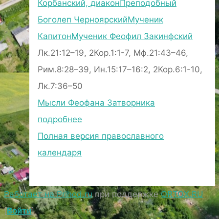
Корбанский, диакон
Преподобный
Боголеп Черноярский
Мученик
Капитон
Мученик Феофил Закинфский
Лк.21:12–19, 2Кор.1:1-7, Мф.21:43–46,
Рим.8:28–39, Ин.15:17–16:2, 2Кор.6:1-10,
Лк.7:36–50
Мысли Феофана Затворника
подробнее
Полная версия православного
календаря
Работает на Prihod.ru
при поддержке
ORTOX.RU
[
Войти
]