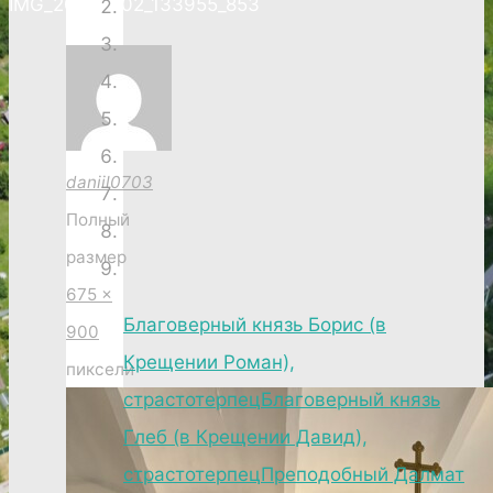
IMG_20250202_133955_853
daniil0703
Полный
размер
675 ×
Благоверный князь Борис (в
900
Крещении Роман),
пиксели
страстотерпец
Благоверный князь
Глеб (в Крещении Давид),
страстотерпец
Преподобный Далмат