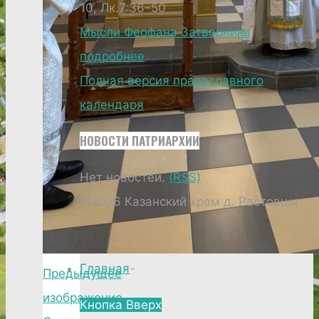
10, Лк.7:36–50
Мысли Феофана Затворника
подробнее
Полная версия православного
календаря
НОВОСТИ ПАТРИАРХИИ
Нет новостей.
(RSS)
©2026 Казанский храм д. Растовцы
Главная
-
Предыдущее
изображение
Кнопка Вверх